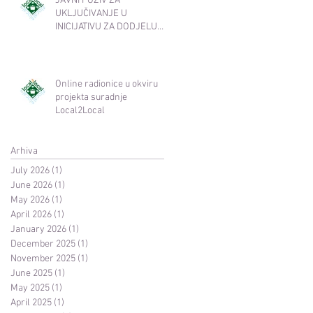
JAVNI POZIV ZA
djelatnosti​
UKLJUČIVANJE U
INICIJATIVU ZA DODJELU
OZNAKE KVALITETE
Local2Local
Online radionice u okviru
projekta suradnje
Local2Local
Arhiva
July 2026
(1)
1 post
June 2026
(1)
1 post
May 2026
(1)
1 post
April 2026
(1)
1 post
January 2026
(1)
1 post
December 2025
(1)
1 post
November 2025
(1)
1 post
June 2025
(1)
1 post
May 2025
(1)
1 post
April 2025
(1)
1 post