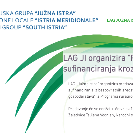
LAG JUŽNA I
LAG JI organizira
sufinanciranja kroz
LAG „Južna Istra“ organizira predav
sufinanciranja iz bespovratnih sredst
gospodarstava“ iz Programa ruralnog
Predavanje će se održati u četvrtak 1
Zajednice Talijana Vodnjan, Narodni tr