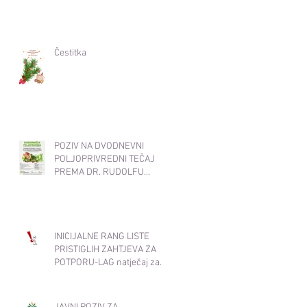
Čestitka
POZIV NA DVODNEVNI
POLJOPRIVREDNI TEČAJ
PREMA DR. RUDOLFU
STEINERU 19. i 20.11.2025.
od 17:30-20:30
INICIJALNE RANG LISTE
PRISTIGLIH ZAHTJEVA ZA
POTPORU-LAG natječaj za
INT 1.1. Potpora za razvoj i
očuvanje održive
poljoprivredne proizvodnje i