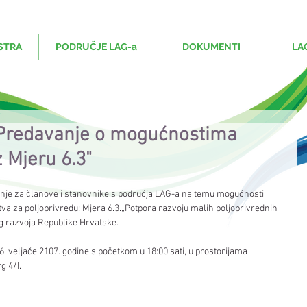
STRA
PODRUČJE LAG-a
DOKUMENTI
LA
 "Predavanje o mogućnostima
 Mjeru 6.3"
anje za članove i stanovnike s područja LAG-a na temu mogućnosti 
va za poljoprivredu: Mjera 6.3.„Potpora razvoju malih poljoprivrednih 
 razvoja Republike Hrvatske.
6. veljače 2107. godine s početkom u 18:00 sati, u prostorijama 
g 4/I.