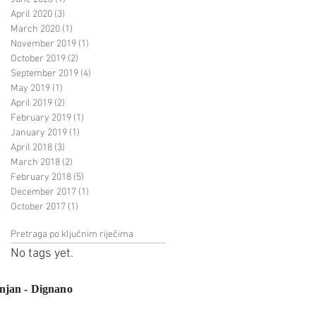
April 2020
(3)
3 posts
March 2020
(1)
1 post
November 2019
(1)
1 post
October 2019
(2)
2 posts
September 2019
(4)
4 posts
May 2019
(1)
1 post
April 2019
(2)
2 posts
February 2019
(1)
1 post
January 2019
(1)
1 post
April 2018
(3)
3 posts
March 2018
(2)
2 posts
February 2018
(5)
5 posts
December 2017
(1)
1 post
October 2017
(1)
1 post
Pretraga po ključnim riječima
No tags yet.
njan - Dignano