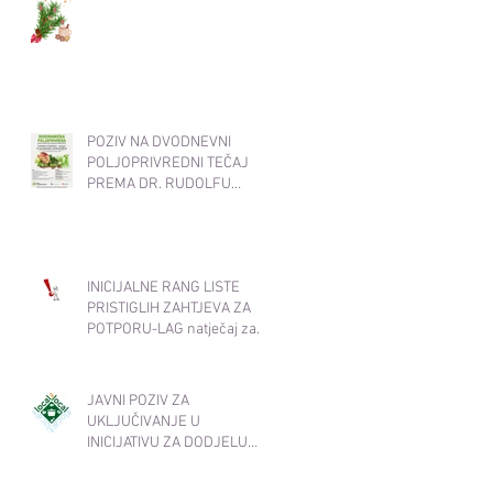
POZIV NA DVODNEVNI
POLJOPRIVREDNI TEČAJ
PREMA DR. RUDOLFU
STEINERU 19. i 20.11.2025.
od 17:30-20:30
INICIJALNE RANG LISTE
PRISTIGLIH ZAHTJEVA ZA
POTPORU-LAG natječaj za
INT 1.1. Potpora za razvoj i
očuvanje održive
poljoprivredne proizvodnje i
JAVNI POZIV ZA
djelatnosti​
UKLJUČIVANJE U
INICIJATIVU ZA DODJELU
OZNAKE KVALITETE
Local2Local