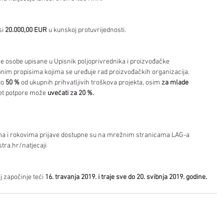
i 
20.000,00 EUR
 u kunskoj protuvrijednosti. 
avne osobe upisane u Upisnik poljoprivrednika i proizvođačke 
nim propisima kojima se uređuje rad proizvođačkih organizacija. 
do
 50 %
 od ukupnih prihvatljivih troškova projekta, osim 
za mlade 
tet potpore može 
uvećati za 20 %.
tima i rokovima prijave dostupne su na mrežnim stranicama LAG-a 
tra.hr/natjecaji
 započinje teći 
16. travanja 2019. i traje sve do 20. svibnja 2019. godine.