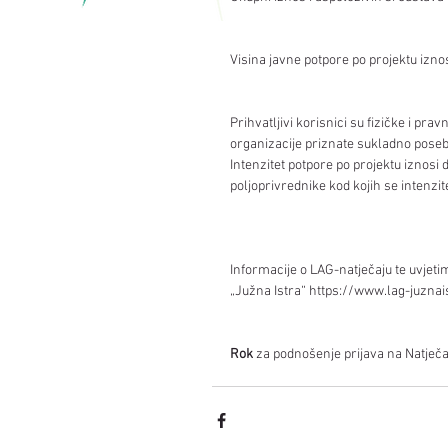
Visina javne potpore po projektu iznos
Prihvatljivi korisnici su fizičke i pr
organizacije priznate sukladno poseb
Intenzitet potpore po projektu iznosi 
poljoprivrednike kod kojih se intenzi
Informacije o LAG-natječaju te uvje
„Južna Istra“ https://www.lag-juznais
Rok 
za podnošenje prijava na Natječaj