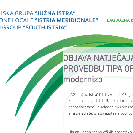
LAG JUŽNA I
OBJAVA NATJEČAJA
PROVEDBU TIPA OPE
moderniza
LAG "Južna Istra" 01. travnja 2019. go
za tip operacije 1.1.1 „Restrukturira
gospodarstava“ (sukladan tipu operaci
imaju sjedište/prebivalište na područ
Ukupni iznos raspoloživih sredstava 