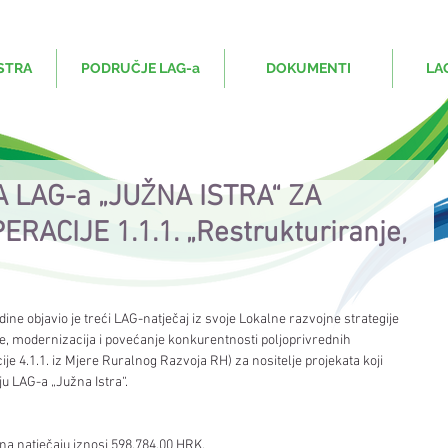
STRA
PODRUČJE LAG-a
DOKUMENTI
LA
 LAG-a „JUŽNA ISTRA“ ZA
RACIJE 1.1.1. „Restrukturiranje,
dine objavio je treći LAG-natječaj iz svoje Lokalne razvojne strategije 
nje, modernizacija i povećanje konkurentnosti poljoprivrednih 
je 4.1.1. iz Mjere Ruralnog Razvoja RH) za nositelje projekata koji 
ju LAG-a „Južna Istra“.
na natječaju iznosi 598.784,00 HRK.