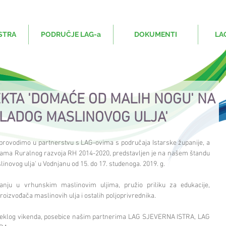
STRA
PODRUČJE LAG-a
DOKUMENTI
LA
KTA 'DOMAĆE OD MALIH NOGU' NA
MLADOG MASLINOVOG ULJA'
provodimo u partnerstvu s LAG-ovima s područaja Istarske županije, a 
rama Ruralnog razvoja RH 2014-2020, predstavljen je na našem štandu 
inovog ulja' u Vodnjanu od 15. do 17. studenoga. 2019. g.
ju u vrhunskim maslinovim uljima, pružio priliku za edukacije, 
 proizvođača maslinovih ulja i ostalih poljoprivrednika.
roteklog vikenda, posebice našim partnerima LAG SJEVERNA ISTRA, LAG 