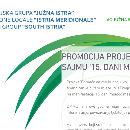
LAG JUŽNA I
PROMOCIJA PROJE
SAJMU '15. DANI 
Projekt 'Domaće od malih nogu' koji 
financiran je putem mjere 19.3 Prog
na manifestaciji '15. dani mladog masl
DMMU je i ove godine, osim uživan
informiranje, povezivanje ljubitelja i
Hvala svima koji su nas posjetili p