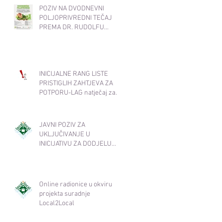
POZIV NA DVODNEVNI
POLJOPRIVREDNI TEČAJ
PREMA DR. RUDOLFU
STEINERU 19. i 20.11.2025.
od 17:30-20:30
INICIJALNE RANG LISTE
PRISTIGLIH ZAHTJEVA ZA
POTPORU-LAG natječaj za
INT 1.1. Potpora za razvoj i
očuvanje održive
poljoprivredne proizvodnje i
JAVNI POZIV ZA
djelatnosti​
UKLJUČIVANJE U
INICIJATIVU ZA DODJELU
OZNAKE KVALITETE
Local2Local
Online radionice u okviru
projekta suradnje
Local2Local