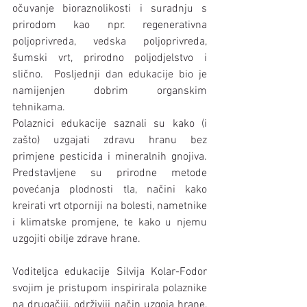
očuvanje bioraznolikosti i suradnju s 
prirodom kao npr. regenerativna 
poljoprivreda, vedska poljoprivreda, 
šumski vrt, prirodno poljodjelstvo i 
slično.  Posljednji dan edukacije bio je 
namijenjen dobrim organskim 
tehnikama. 
Polaznici edukacije saznali su kako (i 
zašto) uzgajati zdravu hranu bez 
primjene pesticida i mineralnih gnojiva. 
Predstavljene su prirodne metode 
povećanja plodnosti tla, načini kako 
kreirati vrt otporniji na bolesti, nametnike 
i klimatske promjene, te kako u njemu 
uzgojiti obilje zdrave hrane.
Voditeljca edukacije Silvija Kolar-Fodor 
svojim je pristupom inspirirala polaznike 
na drugačiji, održiviji način uzgoja hrane, 