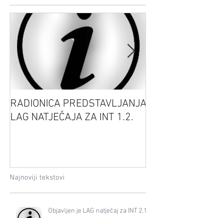
RADIONICA PREDSTAVLJANJA
Sretan Uskrs
LAG NATJEČAJA ZA INT 1.2.
Najnoviji tekstovi
Objavljen je LAG natječaj za INT 2.1.