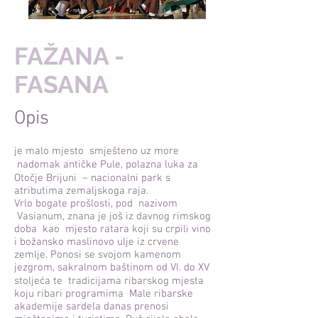
FAŽANA -
FASANA
Opis
je malo mjesto smješteno uz more
nadomak antičke Pule, polazna luka za
Otočje Brijuni – nacionalni park s
atributima zemaljskoga raja.
Vrlo bogate prošlosti, pod nazivom
Vasianum, znana je još iz davnog rimskog
doba kao mjesto ratara koji su crpili vino
i božansko maslinovo ulje iz crvene
zemlje. Ponosi se svojom kamenom
jezgrom, sakralnom baštinom od VI. do XV
stoljeća te tradicijama ribarskog mjesta
koju ribari programima Male ribarske
akademije sardela danas prenosi