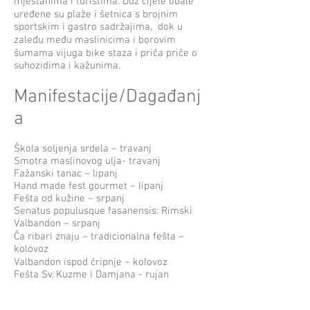
mještanima i turistima. Duž cijele obale
uređene su plaže i šetnica s brojnim
sportskim i gastro sadržajima, dok u
zaleđu među maslinicima i borovim
šumama vijuga bike staza i priča priče o
suhozidima i kažunima.
Manifestacije/Dagađanj
a
Škola soljenja srdela – travanj
Smotra maslinovog ulja- travanj
Fažanski tanac – lipanj
Hand made fest gourmet – lipanj
Fešta od kužine – srpanj
Senatus populusque fasanensis: Rimski
Valbandon – srpanj
Ča ribari znaju – tradicionalna fešta –
kolovoz
Valbandon ispod čripnje – kolovoz
Fešta Sv. Kuzme i Damjana - rujan