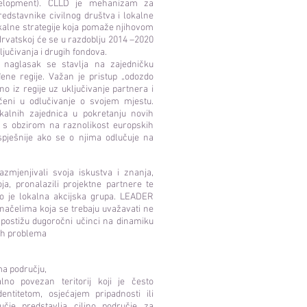
velopment). CLLD je mehanizam za
predstavnike civilnog društva i lokalne
okalne strategije koja pomaže njihovom
 Hrvatskoj će se u razdoblju 2014 –2020
jučivanja i drugih fondova.
naglasak se stavlja na zajedničku
đene regije. Važan je pristup „odozdo
no iz regije uz uključivanje partnera i
jučeni u odlučivanje o svojem mjestu.
kalnih zajednica u pokretanju novih
, s obzirom na raznolikost europskih
uspješnije ako se o njima odlučuje na
azmjenjivali svoja iskustva i znanja,
ja, pronalazili projektne partnere te
što je lokalna akcijska grupa. LEADER
a načelima koja se trebaju uvažavati ne
 postižu dugoročni učinci na dinamiku
tih problema
ma području,
lno povezan teritorij koji je često
entitetom, osjećajem pripadnosti ili
čje predstavlja ciljno područje za