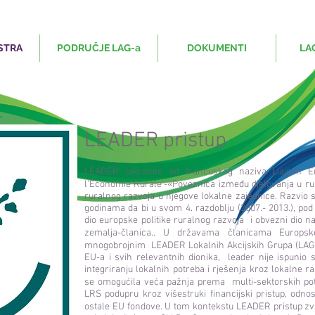
STRA
PODRUČJE LAG-a
DOKUMENTI
LA
LEADER pristup
LEADER (akronim od francuskog naziva Liaison E
l'Économie Rurale’-«Poveznica između djelovanja u ru
ruralnog razvoja u njegove lokalne zajednice. Razvio s
godinama da bi u svom 4. razdoblju (2007.- 2013.), p
dio europske politike ruralnog razvoja i obvezni dio 
zemalja-članica.. U državama članicama Europsk
mnogobrojnim LEADER Lokalnih Akcijskih Grupa (LAG-ov
EU-a i svih relevantnih dionika, leader nije ispunio
integriranju lokalnih potreba i rješenja kroz lokalne ra
se omogućila veća pažnja prema multi-sektorskih pot
LRS podupru kroz višestruki financijski pristup, od
ostale EU fondove. U tom kontekstu LEADER pristup zv