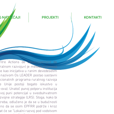
G NATJEČAJI
PROJEKTI
KONTAKTI
ntre Actions de Développement de
ralnom razvoju») je metoda prijenosa
e kao inicijativa u ranim devedesetim
od nazivom Os LEADER postao sastavni
nacionalnih programa ruralnog razvoja
e Unije postoji bogato iskustvo u
a). Unatoč punoj potporu institucija
 svoj puni potencijal u sveobuhvatnom
zvojne strategije (LRS). Stoga, kako bi
reba, odlučeno je da se u budućnosti
nosno da se osim EPFRR podrže i kroz
at će se "Lokalni razvoj pod vodstvom