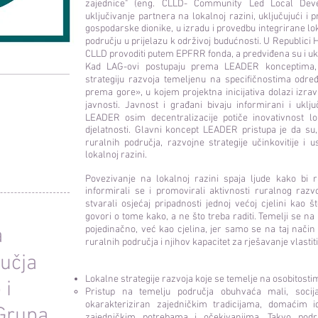
zajednice" (eng. CLLD- Community Led Local De
uključivanje partnera na lokalnoj razini, uključujući i 
gospodarske dionike, u izradu i provedbu integrirane l
području u prijelazu k održivoj budućnosti. U Republici
CLLD provoditi putem EPFRR fonda, a predviđena su i ukl
Kad LAG-ovi postupaju prema LEADER konceptima, 
strategiju razvoja temeljenu na specifičnostima odre
prema gore», u kojem projektna inicijativa dolazi izrav
javnosti. Javnost i građani bivaju informirani i ukl
LEADER osim decentralizacije potiče inovativnost lo
djelatnosti. Glavni koncept LEADER pristupa je da su
ruralnih područja, razvojne strategije učinkovitije i 
lokalnoj razini.
Povezivanje na lokalnoj razini spaja ljude kako bi r
informirali se i promovirali aktivnosti ruralnog razvo
stvarali osjećaj pripadnosti jednoj većoj cjelini kao 
govori o tome kako, a ne što treba raditi. Temelji se n
a
pojedinačno, već kao cjelina, jer samo se na taj način
ruralnih područja i njihov kapacitet za rješavanje vlasti
učja
Lokalne strategije razvoja koje se temelje na osobitosti
 i
Pristup na temelju područja obuhvaća mali, socija
okarakteriziran zajedničkim tradicijama, domaćim id
 Grupa
zajedničkim potrebama i očekivanjima. Takvo podru