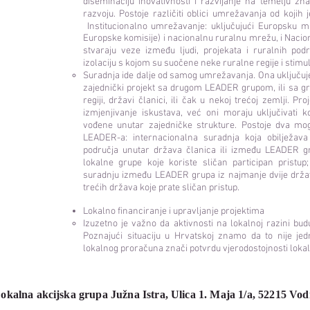
diseminaciju inovativnosti i razvijanje na temelju 
razvoju. Postoje različiti oblici umrežavanja od kojih
Institucionalno umrežavanje: uključujući Europsku m
Europske komisije) i nacionalnu ruralnu mrežu, i Nacio
stvaraju veze između ljudi, projekata i ruralnih po
izolaciju s kojom su suočene neke ruralne regije i stimul
Suradnja ide dalje od samog umrežavanja. Ona uključuj
zajednički projekt sa drugom LEADER grupom, ili sa gr
regiji, državi članici, ili čak u nekoj trećoj zemlji. 
izmjenjivanje iskustava, već oni moraju uključivati 
vođene unutar zajedničke strukture. Postoje dva mog
LEADER-a: internacionalna suradnja koja obilježava 
područja unutar država članica ili između LEADER gr
lokalne grupe koje koriste sličan participan pristu
suradnju između LEADER grupa iz najmanje dvije držav
trećih država koje prate sličan pristup.
Lokalno financiranje i upravljanje projektima
Izuzetno je važno da aktivnosti na lokalnoj razini bud
Poznajući situaciju u Hrvatskoj znamo da to nije jed
lokalnog proračuna znači potvrdu vjerodostojnosti lokal
okalna akcijska grupa Južna Istra,
Ulica 1. Maja 1/a,
52215 Vod