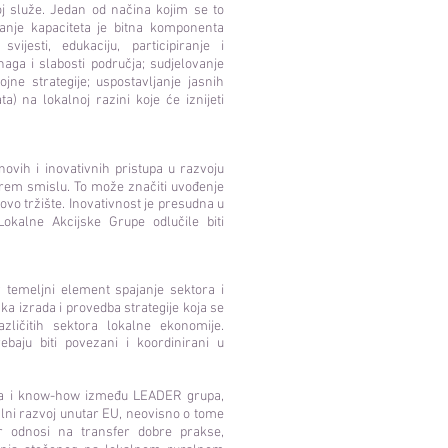
oj služe. Jedan od načina kojim se to
anje kapaciteta je bitna komponenta
vijesti, edukaciju, participiranje i
naga i slabosti područja; sudjelovanje
jne strategije; uspostavljanje jasnih
ta) na lokalnoj razini koje će iznijeti
ovih i inovativnih pristupa u razvoju
širem smislu. To može značiti uvođenje
ovo tržište. Inovativnost je presudna u
okalne Akcijske Grupe odlučile biti
 temeljni element spajanje sektora i
ka izrada i provedba strategije koja se
azličitih sektora lokalne ekonomije.
rebaju biti povezani i koordinirani u
ava i know-how između LEADER grupa,
ralni razvoj unutar EU, neovisno o tome
r odnosi na transfer dobre prakse,