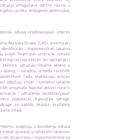
područja omogućava održivi razvoj u
jetnji i prilika, endogenih potencijala,
donosi odluke predstavljajući interes
na Akcijska Grupa“ (LAG), izvorna je i
ntificirati i implementirati lokalnu
u svojih financijski izvora te njihovo
drživog razvoja zato jer oni agregiraju i
ih sektora, udružuju lokalne aktere u
u dijalog i suradnju između različitih
zajedničkom radu, olakšavaju proces
ovi odlučuju smjer i kontekst lokalne
itih projekata. Najviše aktivni ruralni
nizacije i udruženja (predstavljajući
 mikro poduzeća), trgovačke udruge,
udruge za zaštitu okoliša, pružatelji
 žena, mladi.
mbenici sudjeluju u donošenju odluka
 se trebali provesti u njihovom lokalnom
ju biti dizajnirane i implementirane na