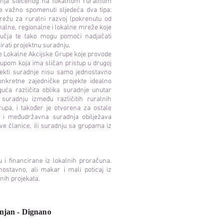
znanja stečenog na lokalnom ruralnom
 je važno spomenuti sljedeća dva tipa:
režu za ruralni razvoj (pokrenutu od
nalne, regionalne i lokalne mreže koje
dručja te tako mogu pomoći nadjačati
irati projektnu suradnju.
e Lokalne Akcijske Grupe koje provode
upom koja ima sličan pristup u drugoj
Projekti suradnje nisu samo jednostavno
konkretne zajedničke projekte idealno
uća različita oblika suradnje unutar
suradnju između različitih ruralnih
upa, i također je otvorena za ostale
p; i međudržavna suradnja obilježava
e članice, ili suradnju sa grupama iz
u i financirane iz lokalnih proračuna.
nostavno, ali makar i mali poticaj iz
nih projekata.
njan - Dignano