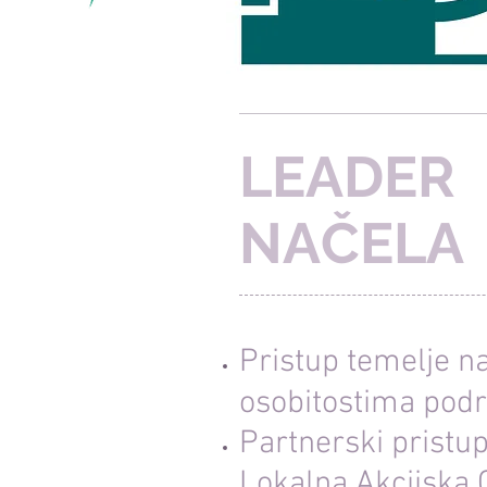
LEADER
NAČELA
Pristup temelje n
osobitostima podr
Partnerski pristup
Lokalna Akcijska