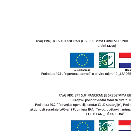
OVAJ PROJEKT SUFINANCIRAN JE SREDSTVIMA EUROPSKE UNIJE: Eu
ruralni razvoj
Podmjera 19.1 „Pripremna pomoć“ u okviru mjere 19 „LEAD
O
VAJ PROJEKT SUFINANCIRAN JE SREDSTVIMA E
Europski poljoprivredni fond za ruralni r
Podmjera 19.2. "Provedba operacija unutar CLLD strategije", Podm
aktivnosti suradnje LAG-a" i Podmjera 19.4. "Tekući troškovi i anim
CLLD“
LAG „JUŽNA ISTRA“