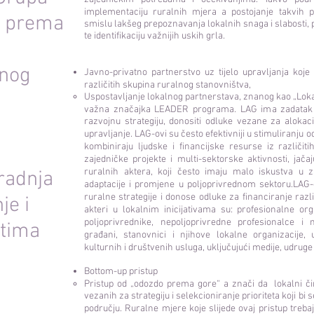
implementaciju ruralnih mjera a postojanje takvih 
o prema
smislu lakšeg prepoznavanja lokalnih snaga i slabosti, pri
te identifikaciju važnijih uskih grla.
vnog
Javno-privatno partnerstvo uz tijelo upravljanja koje 
različitih skupina ruralnog stanovništva,
Uspostavljanje lokalnog partnerstava, znanog kao „Lokal
važna značajka LEADER programa. LAG ima zadatak ide
razvojnu strategiju, donositi odluke vezane za alokacij
upravljanje. LAG-ovi su često efektivniji u stimuliranju o
kombiniraju ljudske i financijske resurse iz različit
zajedničke projekte i multi-sektorske aktivnosti, jačaj
ruralnih aktera, koji često imaju malo iskustva u 
radnja
adaptacije i promjene u poljoprivrednom sektoru.LAG-
ruralne strategije i donose odluke za financiranje različ
je i
akteri u lokalnim inicijativama su: profesionalne orga
poljoprivrednike, nepoljoprivredne profesionalce i
ktima
građani, stanovnici i njihove lokalne organizacije, 
kulturnih i društvenih usluga, uključujući medije, udruge
Bottom-up pristup
Pristup od „odozdo prema gore“ a znači da lokalni či
vezanih za strategiju i selekcioniranje prioriteta koji bi
području. Ruralne mjere koje slijede ovaj pristup treba