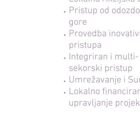
Pristup od odozd
gore
Provedba inovati
pristupa
Integriran i multi-
sekorski pristup
Umrežavanje i Su
Lokalno financiran
upravljanje proje