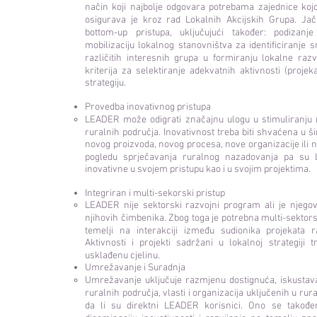
način koji najbolje odgovara potrebama zajednice koj
osigurava je kroz rad Lokalnih Akcijskih Grupa. Jač
bottom-up pristupa, uključujući također: podizanje s
mobilizaciju lokalnog stanovništva za identificiranje s
različitih interesnih grupa u formiranju lokalne razvo
kriterija za selektiranje adekvatnih aktivnosti (projeka
strategiju.
Provedba inovativnog pristupa
LEADER može odigrati značajnu ulogu u stimuliranju n
ruralnih područja. Inovativnost treba biti shvaćena u 
novog proizvoda, novog procesa, nove organizacije ili n
pogledu sprječavanja ruralnog nazadovanja pa su L
inovativne u svojem pristupu kao i u svojim projektima.
Integriran i multi-sekorski pristup
LEADER nije sektorski razvojni program ali je njegov
njihovih čimbenika. Zbog toga je potrebna multi-sektors
temelji na interakciji između sudionika projekata r
Aktivnosti i projekti sadržani u lokalnoj strategiji t
usklađenu cjelinu.
Umrežavanje i Suradnja
Umrežavanje uključuje razmjenu dostignuća, iskust
ruralnih područja, vlasti i organizacija uključenih u ru
da li su direktni LEADER korisnici. Ono se takođe