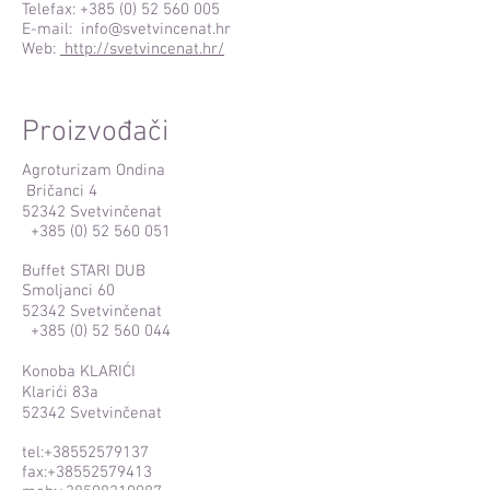
Telefax:
+385 (0) 52 560 005
E-mail:
info@svetvincenat.hr
Web:
http://svetvincenat.hr/
Proizvođači
Agroturizam Ondina
Bričanci 4
52342 Svetvinčenat
+385 (0) 52 560 051
Buffet STARI DUB
Smoljanci 60
52342 Svetvinčenat
+385 (0) 52 560 044
Konoba KLARIĆI
Klarići 83a
52342 Svetvinčenat
tel:
+38552579137
fax:
+38552579413