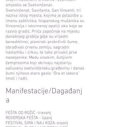
smjestio se Svetvinčenat.
Svetvinčenat, Savičenta, San Vincenti, tri
naziva istog mjesta, kojima je polazište u
imenu zaštitnika, hispanskog mučenika sv.
Vincencija i istoimenoj opatiji oko koje se
razvio gradić. Priča započinje na mjestu
današnjeg groblja gdje su vrijedni
benediktinci, pionirski prokrčivši šume,
obrađivali crvenu zemlju, sagradili
nastambu i crkvu, te tako privukli prve
naseljenike. Medu visokim, šutljivim
čempresima koji skrivaju najstariju
sačuvanu svetvinčensku građevinu i danas
šumi njihovo staro geslo "Ora et labora"
(moli i radi).
Manifestacije/Dagađanj
a
FEŠTA OD ROŽIĆ -travanj
ROVERSKA FEŠTA - lipanj
FESTIVAL SIRA I NAJ KOZA-srpanj