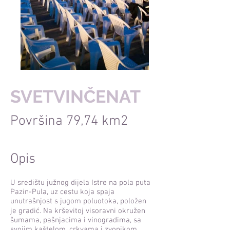
SVETVINČENAT
Površina 79,74 km2
Opis
U središtu južnog dijela Istre na pola puta
Pazin-Pula, uz cestu koja spaja
unutrašnjost s jugom poluotoka, položen
je gradić. Na krševitoj visoravni okružen
šumama, pašnjacima i vinogradima, sa
svojim kaštelom, crkvama i zvonikom