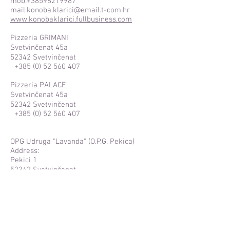
mob:
+38598219987
mail:
konoba.klarici@email.t-com.hr
www.konobaklarici.fullbusiness.com
Pizzeria GRIMANI
Svetvinčenat 45a
52342 Svetvinčenat
+385 (0) 52 560 407
Pizzeria PALACE
Svetvinčenat 45a
52342 Svetvinčenat
+385 (0) 52 560 407
OPG Udruga "Lavanda" (O.P.G. Pekica)
Address:
Pekici 1
52342 Svetvinčenat
Phone:
+385(0)52560346
Mobitel: +385(0)99 5156 666
https://www.facebook.com/opg.pekica
OPG MACAN