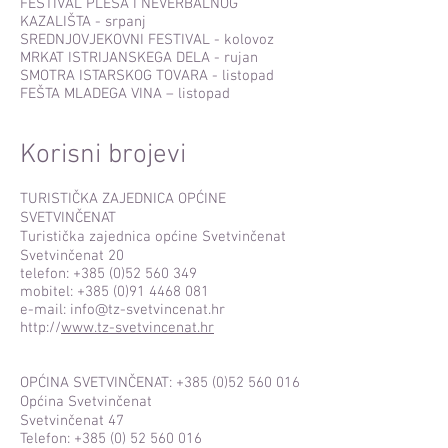
FESTIVAL PLESA I NEVERBALNOG
KAZALIŠTA - srpanj
SREDNJOVJEKOVNI FESTIVAL - kolovoz
MRKAT ISTRIJANSKEGA DELA - rujan
SMOTRA ISTARSKOG TOVARA - listopad
FEŠTA MLADEGA VINA – listopad
Korisni brojevi
TURISTIČKA ZAJEDNICA OPĆINE
SVETVINČENAT
Turistička zajednica općine Svetvinčenat
Svetvinčenat 20
telefon:
+385 (0)52 560 349
mobitel:
+385 (0)91 4468 081
e-mail:
info@tz-svetvincenat.hr
http://
www.tz-svetvincenat.hr
OPĆINA SVETVINČENAT:
+385 (0)52 560 016
Općina Svetvinčenat
Svetvinčenat 47
Telefon:
+385 (0) 52 560 016