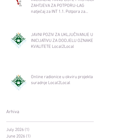
ZAHTJEVA ZA POTPORU-LAG
natječaj za INT 1.1. Potpora za
razvoj i očuvanje održive
poljoprivredne proizvodnje i
djelatnosti​
JAVNI POZIV ZA UKLJUČIVANJE U
INICIJATIVU ZA DODJELU OZNAKE
KVALITETE Local2Local
Online radionice u okviru projekta
suradnje Local2Local
Arhiva
July 2026
(1)
1 post
June 2026
(1)
1 post