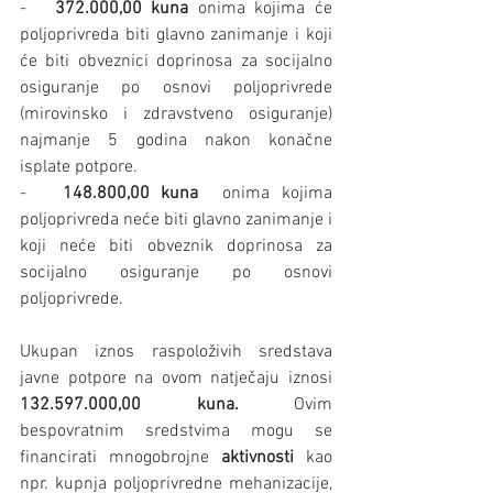
-   
372.000,00 kuna
 onima kojima će 
poljoprivreda biti glavno zanimanje i koji 
će biti obveznici doprinosa za socijalno 
osiguranje po osnovi poljoprivrede 
(mirovinsko i zdravstveno osiguranje) 
najmanje 5 godina nakon konačne 
isplate potpore.
-   
148.800,00 kuna
  onima kojima 
poljoprivreda neće biti glavno zanimanje i 
koji neće biti obveznik doprinosa za 
socijalno osiguranje po osnovi 
poljoprivrede.
Ukupan iznos raspoloživih sredstava 
javne potpore na ovom natječaju iznosi 
132.597.000,00 kuna.
 Ovim 
bespovratnim sredstvima mogu se 
financirati mnogobrojne 
aktivnosti
 kao 
npr. kupnja poljoprivredne mehanizacije, 