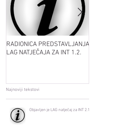
RADIONICA PREDSTAVLJANJA
Sretan Uskrs
LAG NATJEČAJA ZA INT 1.2.
Najnoviji tekstovi
Objavljen je LAG natječaj za INT 2.1.