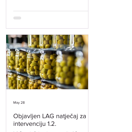
radionicu vezano uz objavljeni LAG
natječaj za INT 1.2. "Potpora za razvoj i
očuvanje održive poljoprivredne
proizvodnje i djelatnosti". Radionica je
namijenjena svim zainteresiranim
potencijalnim korisnicima. Prijave za
sudjelovanje nisu potrebne. ​ LOKACIJA
ODRŽAVANJA: Grad Vodnjan-Dignano,
Trgovačka 2 -VJENČANA SALA
DATUM I VRIJEME: 18. LIPNJA 2026.
GODINE (ČETVRTAK
May 28
Objavljen LAG natječaj za
intervenciju 1.2.