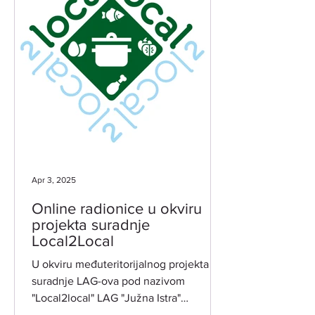
Apr 3, 2025
Online radionice u okviru
projekta suradnje
Local2Local
U okviru međuteritorijalnog projekta
suradnje LAG-ova pod nazivom
"Local2local" LAG "Južna Istra"
organizira dvije tematske online...