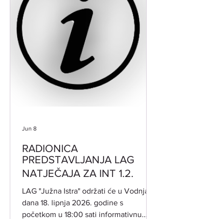
dostupne male infrastrukture i usluga,
jačanj
Jun 8
RADIONICA
PREDSTAVLJANJA LAG
NATJEČAJA ZA INT 1.2.
​LAG "Južna Istra" održati će u Vodnjanu
dana 18. lipnja 2026. godine s
početkom u 18:00 sati informativnu