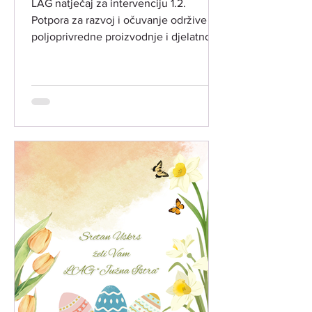
LAG natječaj za intervenciju 1.2.
Potpora za razvoj i očuvanje održive
poljoprivredne proizvodnje i djelatnosti
(INT 1.2.) ​ LAG "Južna Istra" objavio je
dana 28. svibnja 2026. godine drugi
LAG natječaj temeljem LRS LAG-a
"Južna Istra" za razdoblje 2023.-2027.
godina, za intervenciju 1.2. "Potpora za
povećanje konkurentnosti
poljoprivredne djelatnosti" (ref. broj
natječaja 001-12-26-01) ​ PREDMET
NATJEČAJA:​ Predmet LAG natječaja je
poticanje ulaganja u preradu
poljoprivredn