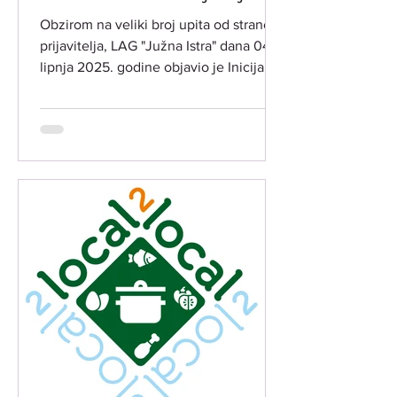
INT 1.1. Potpora za razvoj i
Obzirom na veliki broj upita od strane
očuvanje održive
prijavitelja, LAG "Južna Istra" dana 04.
poljoprivredne proizvodnje i
lipnja 2025. godine objavio je Inicijalne
djelatnosti​
rang liste...