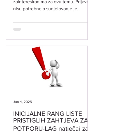
zainteresiranima za ovu temu. Prijave
nisu potrebne a sudjelovanje je
besplatno. LOKACIJA ODRŽAVANJA:
Grad Vodnjan-Dignano, Trgovačka 2 -
Vjenčana sala DATUM I VRIJEME
ODRŽAVANJA: srijeda 19. studenog i
četvrtak 20. studenog 2025. godine
PREDAVAČI: dr.sc . Dijana Posavec,
ravnateljica ustanove Centar dr.
Rudolfa Steinera Maja Hriberšek iz
Udruge za biodinamičku poljoprivredu
Ajda Posavje Slovenija TEME TEČAJA:
DR. RUDOLF STEINE
Jun 4, 2025
INICIJALNE RANG LISTE
PRISTIGLIH ZAHTJEVA ZA
POTPORU-LAG natječaj za