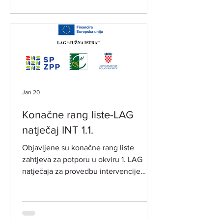
Jan 20
Konačne rang liste-LAG
natječaj INT 1.1.
Objavljene su konačne rang liste
zahtjeva za potporu u okviru 1. LAG
natječaja za provedbu intervencije
„Potpora za razvoj i očuvanje održive
poljoprivredne proizvodnje i
djelatnosti“ -INT 1.1. iz LRS LAG-a
"Južna Istra" 2023.-2027. objavljenog