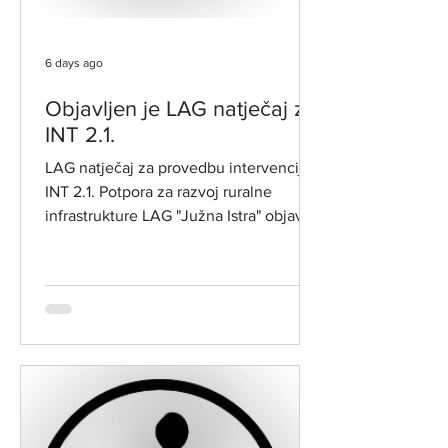
6 days ago
Objavljen je LAG natječaj za
INT 2.1.
LAG natječaj za provedbu intervencije
INT 2.1. Potpora za razvoj ruralne
infrastrukture LAG "Južna Istra" objavio
je dana 31. kolovoza 2026. godine prvi
LAG natječaj za intervenciju 2.1.
"Potpora za razvoj ruralne
infrastrukture" (ref. oznaka natječaja:
001-21-26-02). PREDMET NATJEČAJA:​
Predmet LAG natječaja je poticanje
ulaganja u razvoj ruralne infrastrukture.
Ulaganja doprinose unaprjeđenju
kvalitete života stanovnika, razvoju