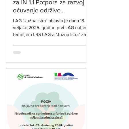
za IN 1.1.Potpora za razvoj i
očuvanje održive
poljoprivredne proizvodnje i
LAG "Južna Istra" objavio je dana 18.
djelatnosti
veljače 2025. godine prvi LAG natječaj
temeljem LRS LAG-a "Južna Istra" za
razdoblje 2023.-2027. za...