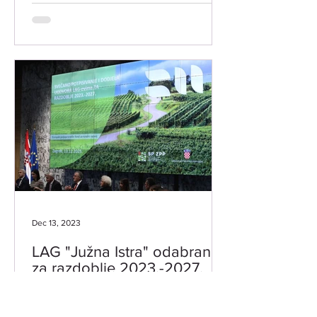
Dec 13, 2023
LAG "Južna Istra" odabran
za razdoblje 2023.-2027.
U Zagrebu je 13. prosinca 2023. godine
LAG-u "Južna Istra" svečano dodijeljen