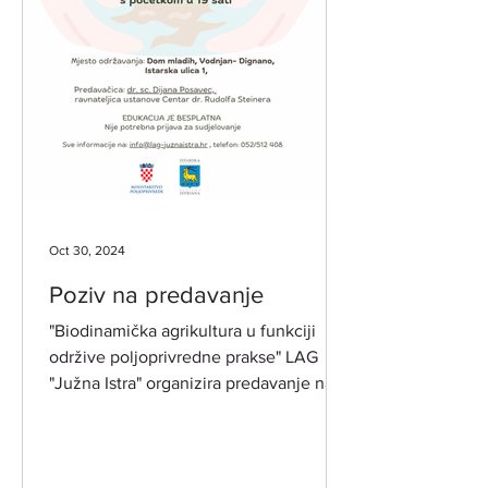
Oct 30, 2024
Poziv na predavanje
"Biodinamička agrikultura u funkciji
održive poljoprivredne prakse" LAG
"Južna Istra" organizira predavanje na
temu biodinamike po...