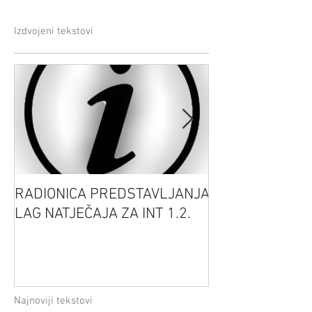
Izdvojeni tekstovi
RADIONICA PREDSTAVLJANJA
Sretan Uskrs
LAG NATJEČAJA ZA INT 1.2.
Najnoviji tekstovi