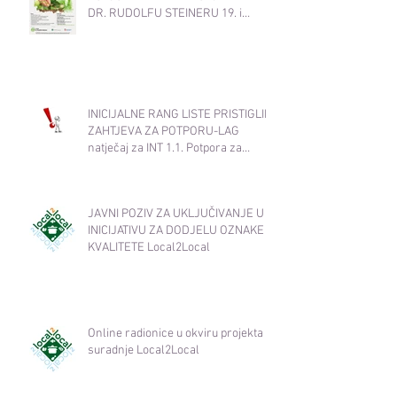
DR. RUDOLFU STEINERU 19. i
20.11.2025. od 17:30-20:30
INICIJALNE RANG LISTE PRISTIGLIH
ZAHTJEVA ZA POTPORU-LAG
natječaj za INT 1.1. Potpora za
razvoj i očuvanje održive
poljoprivredne proizvodnje i
djelatnosti​
JAVNI POZIV ZA UKLJUČIVANJE U
INICIJATIVU ZA DODJELU OZNAKE
KVALITETE Local2Local
Online radionice u okviru projekta
suradnje Local2Local