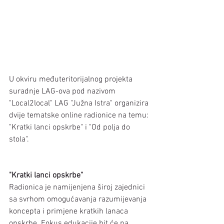
U okviru međuteritorijalnog projekta 
suradnje LAG-ova pod nazivom 
"Local2local" LAG "Južna Istra" organizira 
dvije tematske online radionice na temu: 
"Kratki lanci opskrbe" i "Od polja do 
stola". 
"Kratki lanci opskrbe"
Radionica je namijenjena široj zajednici 
sa svrhom omogućavanja razumijevanja 
koncepta i primjene kratkih lanaca 
opskrbe. Fokus edukacije bit će na 