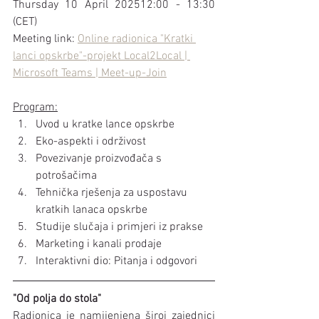
Thursday 10 April 202512:00 - 13:30 
(CET)
Meeting link: 
Online radionica "Kratki 
lanci opskrbe"-projekt Local2Local | 
Microsoft Teams | Meet-up-Join
Program:
Uvod u kratke lance opskrbe
Eko-aspekti i održivost
Povezivanje proizvođača s 
potrošačima
Tehnička rješenja za uspostavu 
kratkih lanaca opskrbe
Studije slučaja i primjeri iz prakse
Marketing i kanali prodaje
Interaktivni dio: Pitanja i odgovori
"Od polja do stola"
Radionica je namijenjena široj zajednici 