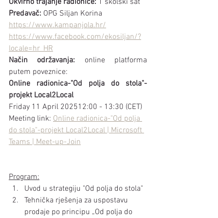
Okvirno trajanje radionice:
 1 školski sat
Predavač:
 OPG Siljan Korina 
https://www.kampanjola.hr/
https://www.facebook.com/ekosiljan/?
locale=hr_HR
Način održavanja: 
online platforma 
putem poveznice: 
Online radionica-"Od polja do stola"-
projekt Local2Local
Friday 11 April 202512:00 - 13:30 (CET)
Meeting link: 
Online radionica-"Od polja 
do stola"-projekt Local2Local | Microsoft 
Teams | Meet-up-Join
Program:
Uvod u strategiju "Od polja do stola"
Tehnička rješenja za uspostavu 
prodaje po principu „Od polja do 