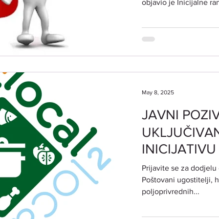
objavio je Inicijalne ran
poljoprivredn
djelatnosti​
May 8, 2025
JAVNI POZI
UKLJUČIVA
INICIJATIV
OZNAKE KV
Prijavite se za dodjel
Local2Local
Poštovani ugostitelji, ho
poljoprivrednih...