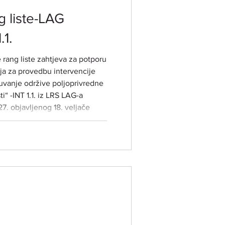
 liste-LAG
.1.
rang liste zahtjeva za potporu
čuvanje održive poljoprivredne
ti“ -INT 1.1. iz LRS LAG-a
27. objavljenog 18. veljače
ka natječaja: 001-11-25-01).