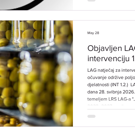
potencijalnim korisnicima. Prijave za sudj
nisu potrebne. ​ LO
Vodnjan-Dignano, Tr
DATUM I VRIJEME: 18
May 28
(ČETVRTAK
Objavljen LA
intervenciju 1
LAG natječaj za interve
očuvanje održive poljo
djelatnosti (INT 1.2.) ​ 
dana 28. svibnja 2026.
temeljem LRS LAG-a "Ju
2023.-2027. godina, za
povećanje konkurentnos
(ref. broj natječaja 00
NATJEČAJA:​ Predmet LAG natječaja je poticanje