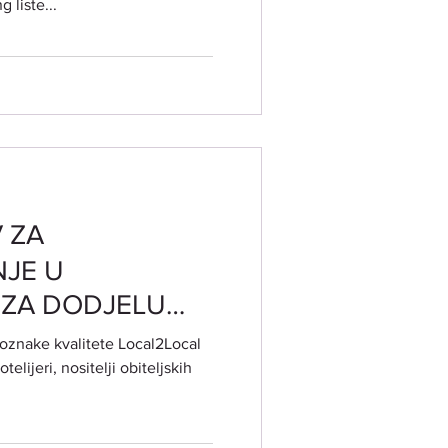
g liste...
e proizvodnje i
V ZA
NJE U
U ZA DODJELU
ALITETE
u oznake kvalitete Local2Local
telijeri, nositelji obiteljskih