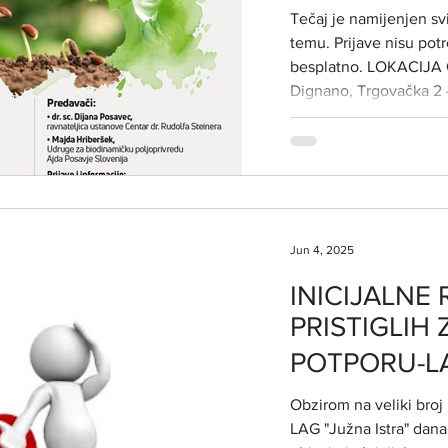
STEINERU 19.
Tečaj je namijenjen sv
17:30-20:30
temu. Prijave nisu pot
besplatno. LOKACIJA ODRŽAV
Dignano, Trgovačka 2
VRIJEME ODRŽAVANJA: srijeda 19. stud
četvrtak 20. studeno
dr.sc . Dijana Posavec
dr. Rudolfa Steinera Maja Hriberšek iz Udruge za
biodinamičku poljopri
TEME TEČAJA: DR. R
Jun 4, 2025
INICIJALNE 
PRISTIGLIH
POTPORU-LAG
INT 1.1. Potpo
Obzirom na veliki broj u
očuvanje odr
LAG "Južna Istra" dana