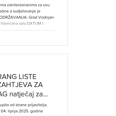
 i 20.11.2025. od
ima zainteresiranima za ovu
rebne a sudjelovanje je
ANJA: Grad Vodnjan-
 -Vjenčana sala DATUM I
enog i
g 2025. godine PREDAVAČI:
, ravnateljica ustanove Centar
vredu Ajda Posavje Slovenija
UDOLF STEINE
RANG LISTE
 ZAHTJEVA ZA
 natječaj za
ra za razvoj i
pita od strane prijavitelja,
žive
 04. lipnja 2025. godine