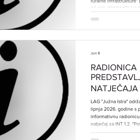
ruralne infrastrukture" 
26-02). PREDMET NAT
natječaja je poticanje 
infrastrukture. Ulagan
kvalitete života stano
infrastrukture i usluga,
Jun 8
RADIONICA
PREDSTAVL
NATJEČAJA Z
​LAG "Južna Istra" odr
lipnja 2026. godine s 
informativnu radionic
natječaj za INT 1.2. "P
održive poljoprivredne 
Radionica je namijenje