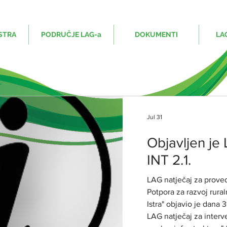
STRA
PODRUČJE LAG-a
DOKUMENTI
LA
Jul 31
Objavljen je 
INT 2.1.
LAG natječaj za proved
Potpora za razvoj rura
Istra" objavio je dana 
LAG natječaj za interve