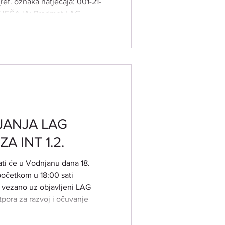
(ref. oznaka natječaja: 001-21-
JEČAJA:​ Predmet LAG
ulaganja u razvoj ruralne
ja doprinose unaprjeđenju
vnika, razvoju dostupne male
 jačanj
JANJA LAG
A INT 1.2.
žati će u Vodnjanu dana 18.
početkom u 18:00 sati
u vezano uz objavljeni LAG
otpora za razvoj i očuvanje
proizvodnje i djelatnosti".
na svim zainteresiranim