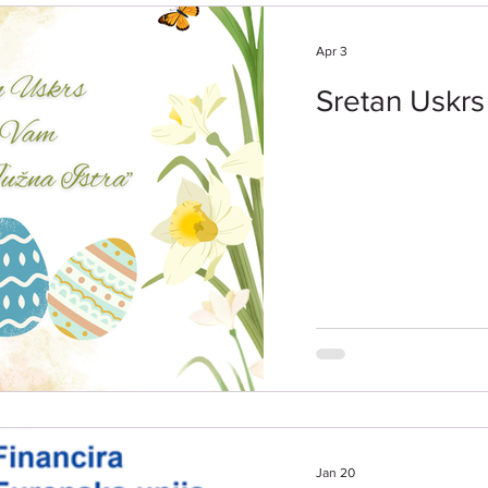
ulaganja u preradu pol
Apr 3
Sretan Uskrs
Jan 20