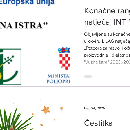
Konačne rang
natječaj INT 1
Objavljene su konačne 
u okviru 1. LAG natječaja za provedbu intervencije
„Potpora za razvoj i o
proizvodnje i djelatnos
"Južna Istra" 2023.-20
2025. godine (ref. ozna
Dec 24, 2025
Čestitka