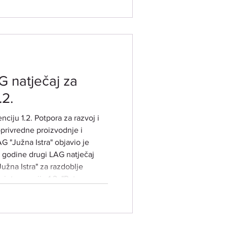
elovanje
KACIJA ODRŽAVANJA: Grad
govačka 2 -VJENČANA SALA
. LIPNJA 2026. GODINE
G natječaj za
.2.
nciju 1.2. Potpora za razvoj i
privredne proizvodnje i
LAG "Južna Istra" objavio je
 godine drugi LAG natječaj
žna Istra" za razdoblje
 intervenciju 1.2. "Potpora za
ti poljoprivredne djelatnosti"
1-12-26-01) ​ PREDMET