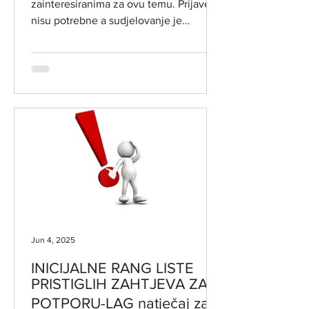
zainteresiranima za ovu temu. Prijave
nisu potrebne a sudjelovanje je
besplatno. LOKACIJA ODRŽAVANJA:
Grad Vodnjan-Dignano, Trgovačka 2 -
Vjenčana sala DATUM I VRIJEME
ODRŽAVANJA: srijeda 19. studenog i
četvrtak 20. studenog 2025. godine
PREDAVAČI: dr.sc . Dijana Posavec,
ravnateljica ustanove Centar dr.
Rudolfa Steinera Maja Hriberšek iz
Udruge za biodinamičku poljoprivredu
Ajda Posavje Slovenija TEME TEČAJA:
DR. RUDOLF STEINE
Jun 4, 2025
INICIJALNE RANG LISTE
PRISTIGLIH ZAHTJEVA ZA
POTPORU-LAG natječaj za