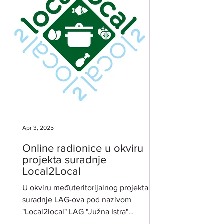
Apr 3, 2025
Online radionice u okviru
projekta suradnje
Local2Local
U okviru međuteritorijalnog projekta
suradnje LAG-ova pod nazivom
"Local2local" LAG "Južna Istra"
organizira dvije tematske online...