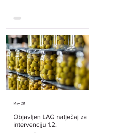
radionicu vezano uz objavljeni LAG
natječaj za INT 1.2. "Potpora za razvoj i
očuvanje održive poljoprivredne
proizvodnje i djelatnosti". Radionica je
namijenjena svim zainteresiranim
potencijalnim korisnicima. Prijave za
sudjelovanje nisu potrebne. ​ LOKACIJA
ODRŽAVANJA: Grad Vodnjan-Dignano,
Trgovačka 2 -VJENČANA SALA
DATUM I VRIJEME: 18. LIPNJA 2026.
GODINE (ČETVRTAK
May 28
Objavljen LAG natječaj za
intervenciju 1.2.