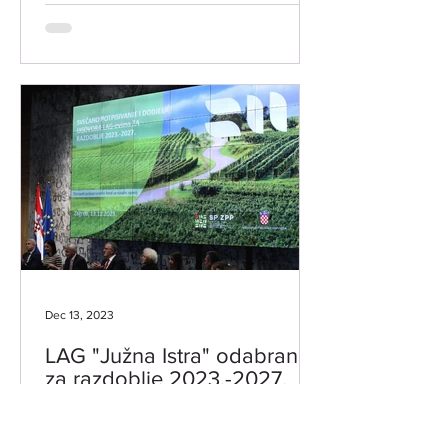
Dec 13, 2023
LAG "Južna Istra" odabran
za razdoblje 2023.-2027.
U Zagrebu je 13. prosinca 2023. godine
LAG-u "Južna Istra" svečano dodijeljen