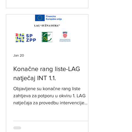
Jan 20
Konačne rang liste-LAG
natječaj INT 1.1.
Objavljene su konačne rang liste
zahtjeva za potporu u okviru 1. LAG
natječaja za provedbu intervencije
„Potpora za razvoj i očuvanje održive
poljoprivredne proizvodnje i
djelatnosti“ -INT 1.1. iz LRS LAG-a
"Južna Istra" 2023.-2027. objavljenog