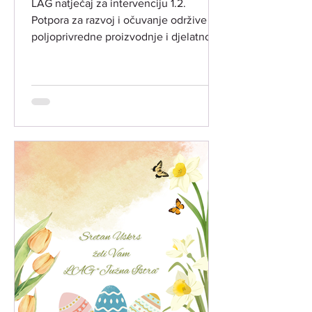
LAG natječaj za intervenciju 1.2.
Potpora za razvoj i očuvanje održive
poljoprivredne proizvodnje i djelatnosti
(INT 1.2.) ​ LAG "Južna Istra" objavio je
dana 28. svibnja 2026. godine drugi
LAG natječaj temeljem LRS LAG-a
"Južna Istra" za razdoblje 2023.-2027.
godina, za intervenciju 1.2. "Potpora za
povećanje konkurentnosti
poljoprivredne djelatnosti" (ref. broj
natječaja 001-12-26-01) ​ PREDMET
NATJEČAJA:​ Predmet LAG natječaja je
poticanje ulaganja u preradu
poljoprivredn