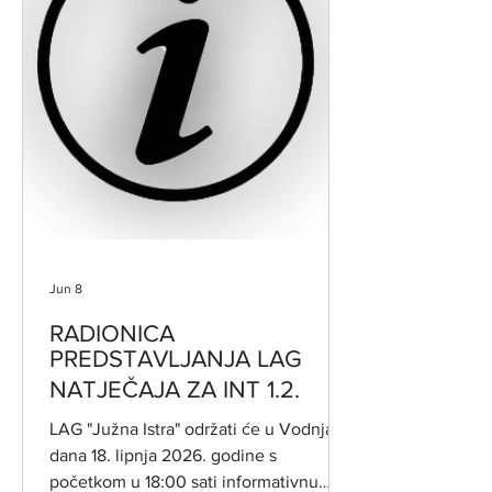
dostupne male infrastrukture i usluga,
jačanj
Jun 8
RADIONICA
PREDSTAVLJANJA LAG
NATJEČAJA ZA INT 1.2.
​LAG "Južna Istra" održati će u Vodnjanu
dana 18. lipnja 2026. godine s
početkom u 18:00 sati informativnu