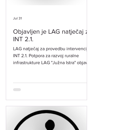
Jul 31
Objavljen je LAG natječaj za
INT 2.1.
LAG natječaj za provedbu intervencije
INT 2.1. Potpora za razvoj ruralne
infrastrukture LAG "Južna Istra" objavio
je dana 31. kolovoza 2026. godine prvi
LAG natječaj za intervenciju 2.1.
"Potpora za razvoj ruralne
infrastrukture" (ref. oznaka natječaja:
001-21-26-02). PREDMET NATJEČAJA:​
Predmet LAG natječaja je poticanje
ulaganja u razvoj ruralne infrastrukture.
Ulaganja doprinose unaprjeđenju
kvalitete života stanovnika, razvoju