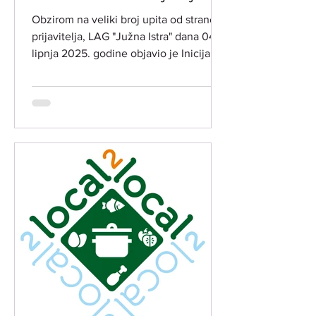
INT 1.1. Potpora za razvoj i
Obzirom na veliki broj upita od strane
očuvanje održive
prijavitelja, LAG "Južna Istra" dana 04.
poljoprivredne proizvodnje i
lipnja 2025. godine objavio je Inicijalne
djelatnosti​
rang liste...