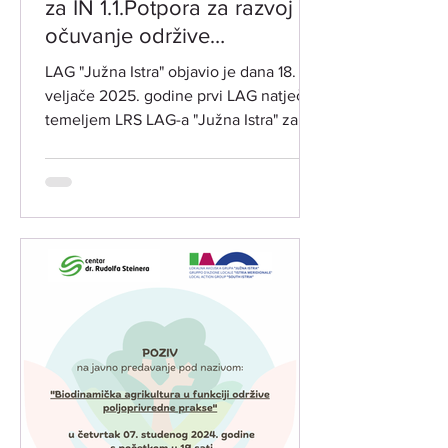
za IN 1.1.Potpora za razvoj i
očuvanje održive
poljoprivredne proizvodnje i
LAG "Južna Istra" objavio je dana 18.
djelatnosti
veljače 2025. godine prvi LAG natječaj
temeljem LRS LAG-a "Južna Istra" za
razdoblje 2023.-2027. za...