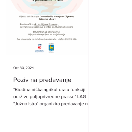
Oct 30, 2024
Poziv na predavanje
"Biodinamička agrikultura u funkciji
održive poljoprivredne prakse" LAG
"Južna Istra" organizira predavanje na
temu biodinamike po...