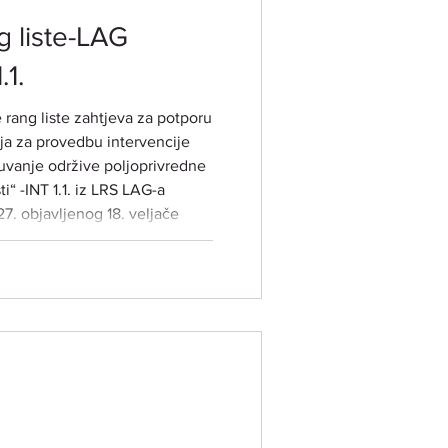
 liste-LAG
.1.
rang liste zahtjeva za potporu
čuvanje održive poljoprivredne
ti“ -INT 1.1. iz LRS LAG-a
27. objavljenog 18. veljače
ka natječaja: 001-11-25-01).