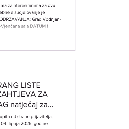
 i 20.11.2025. od
ima zainteresiranima za ovu
rebne a sudjelovanje je
ANJA: Grad Vodnjan-
 -Vjenčana sala DATUM I
enog i
g 2025. godine PREDAVAČI:
, ravnateljica ustanove Centar
vredu Ajda Posavje Slovenija
UDOLF STEINE
RANG LISTE
 ZAHTJEVA ZA
 natječaj za
ra za razvoj i
pita od strane prijavitelja,
žive
 04. lipnja 2025. godine