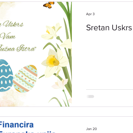
ulaganja u preradu pol
Apr 3
Sretan Uskrs
Jan 20