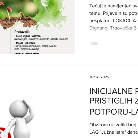
STEINERU 19.
Tečaj je namijenjen sv
17:30-20:30
temu. Prijave nisu pot
besplatno. LOKACIJA ODRŽAV
Dignano, Trgovačka 2
VRIJEME ODRŽAVANJA: srijeda 19. stud
četvrtak 20. studeno
dr.sc . Dijana Posavec
dr. Rudolfa Steinera Maja Hriberšek iz Udruge za
biodinamičku poljopri
TEME TEČAJA: DR. R
Jun 4, 2025
INICIJALNE 
PRISTIGLIH
POTPORU-LAG
INT 1.1. Potpo
Obzirom na veliki broj u
očuvanje odr
LAG "Južna Istra" dana