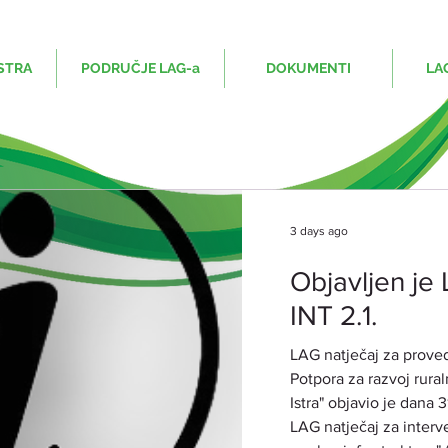
STRA
PODRUČJE LAG-a
DOKUMENTI
LA
3 days ago
Objavljen je 
INT 2.1.
LAG natječaj za proved
Potpora za razvoj rura
Istra" objavio je dana 
LAG natječaj za interve