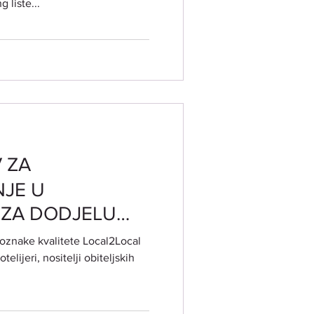
g liste...
e proizvodnje i
V ZA
NJE U
U ZA DODJELU
ALITETE
u oznake kvalitete Local2Local
telijeri, nositelji obiteljskih