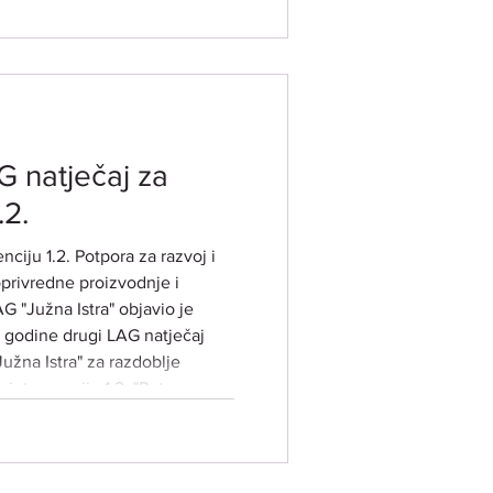
elovanje
KACIJA ODRŽAVANJA: Grad
govačka 2 -VJENČANA SALA
. LIPNJA 2026. GODINE
G natječaj za
.2.
nciju 1.2. Potpora za razvoj i
privredne proizvodnje i
LAG "Južna Istra" objavio je
 godine drugi LAG natječaj
žna Istra" za razdoblje
 intervenciju 1.2. "Potpora za
ti poljoprivredne djelatnosti"
1-12-26-01) ​ PREDMET