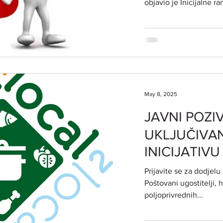
objavio je Inicijalne ran
poljoprivredn
djelatnosti​
May 8, 2025
JAVNI POZI
UKLJUČIVA
INICIJATIV
OZNAKE KV
Prijavite se za dodjel
Local2Local
Poštovani ugostitelji, ho
poljoprivrednih...