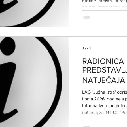
ruralne infrastrukture" 
26-02). PREDMET NAT
natječaja je poticanje 
infrastrukture. Ulagan
kvalitete života stano
infrastrukture i usluga,
Jun 8
RADIONICA
PREDSTAVL
NATJEČAJA Z
​LAG "Južna Istra" odr
lipnja 2026. godine s 
informativnu radionic
natječaj za INT 1.2. "P
održive poljoprivredne 
Radionica je namijenje