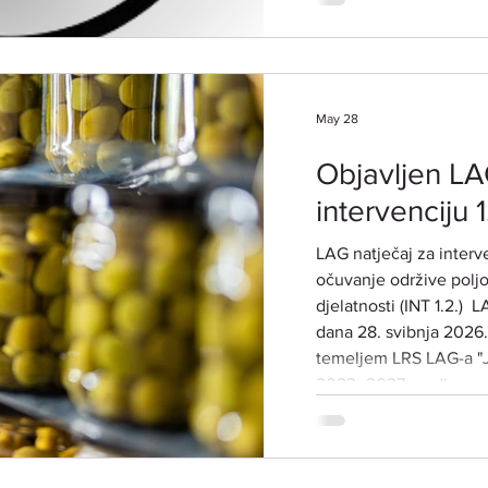
potencijalnim korisnicima. Prijave za sudj
nisu potrebne. ​ LO
Vodnjan-Dignano, Tr
DATUM I VRIJEME: 18
May 28
(ČETVRTAK
Objavljen LA
intervenciju 1
LAG natječaj za interve
očuvanje održive poljo
djelatnosti (INT 1.2.) ​ 
dana 28. svibnja 2026.
temeljem LRS LAG-a "Ju
2023.-2027. godina, za
povećanje konkurentnos
(ref. broj natječaja 00
NATJEČAJA:​ Predmet LAG natječaja je poticanje