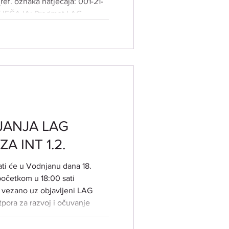
(ref. oznaka natječaja: 001-21-
JEČAJA:​ Predmet LAG
ulaganja u razvoj ruralne
ja doprinose unaprjeđenju
vnika, razvoju dostupne male
 jačanj
JANJA LAG
A INT 1.2.
žati će u Vodnjanu dana 18.
početkom u 18:00 sati
u vezano uz objavljeni LAG
otpora za razvoj i očuvanje
proizvodnje i djelatnosti".
na svim zainteresiranim