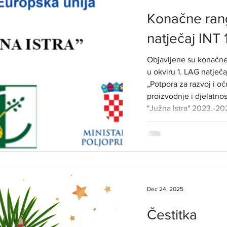
Konačne rang
natječaj INT 1
Objavljene su konačne 
u okviru 1. LAG natječaja za provedbu intervencije
„Potpora za razvoj i o
proizvodnje i djelatnos
"Južna Istra" 2023.-20
2025. godine (ref. ozna
Dec 24, 2025
Čestitka