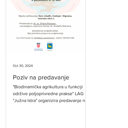
Oct 30, 2024
Poziv na predavanje
"Biodinamička agrikultura u funkciji
održive poljoprivredne prakse" LAG
"Južna Istra" organizira predavanje na
temu biodinamike po...