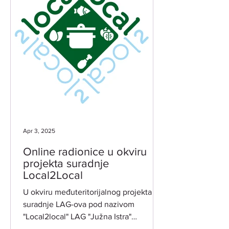
Apr 3, 2025
Online radionice u okviru
projekta suradnje
Local2Local
U okviru međuteritorijalnog projekta
suradnje LAG-ova pod nazivom
"Local2local" LAG "Južna Istra"
organizira dvije tematske online...