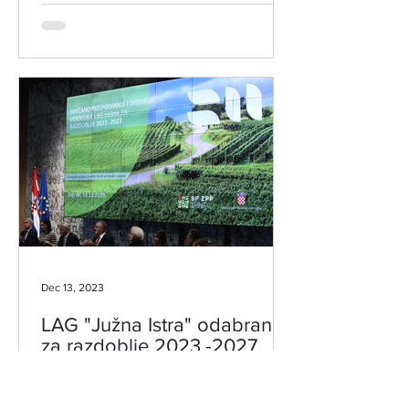
Dec 13, 2023
LAG "Južna Istra" odabran
za razdoblje 2023.-2027.
U Zagrebu je 13. prosinca 2023. godine
LAG-u "Južna Istra" svečano dodijeljen