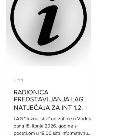
dostupne male infrastrukture i usluga,
jačanj
Jun 8
RADIONICA
PREDSTAVLJANJA LAG
NATJEČAJA ZA INT 1.2.
​LAG "Južna Istra" održati će u Vodnjanu
dana 18. lipnja 2026. godine s
početkom u 18:00 sati informativnu