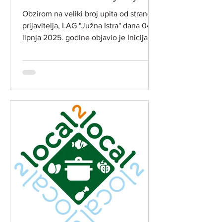
INT 1.1. Potpora za razvoj i
Obzirom na veliki broj upita od strane
očuvanje održive
prijavitelja, LAG "Južna Istra" dana 04.
poljoprivredne proizvodnje i
lipnja 2025. godine objavio je Inicijalne
djelatnosti​
rang liste...