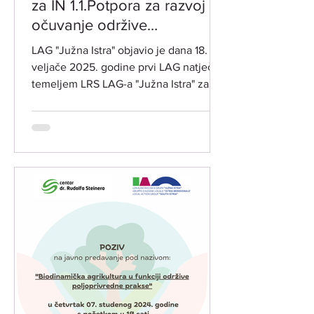
za IN 1.1.Potpora za razvoj i
očuvanje održive
poljoprivredne proizvodnje i
LAG "Južna Istra" objavio je dana 18.
djelatnosti
veljače 2025. godine prvi LAG natječaj
temeljem LRS LAG-a "Južna Istra" za
razdoblje 2023.-2027. za...