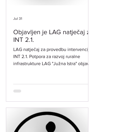
Jul 31
Objavljen je LAG natječaj za
INT 2.1.
LAG natječaj za provedbu intervencije
INT 2.1. Potpora za razvoj ruralne
infrastrukture LAG "Južna Istra" objavio
je dana 31. kolovoza 2026. godine prvi
LAG natječaj za intervenciju 2.1.
"Potpora za razvoj ruralne
infrastrukture" (ref. oznaka natječaja:
001-21-26-02). PREDMET NATJEČAJA:​
Predmet LAG natječaja je poticanje
ulaganja u razvoj ruralne infrastrukture.
Ulaganja doprinose unaprjeđenju
kvalitete života stanovnika, razvoju