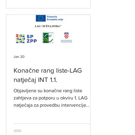
Jan 20
Konačne rang liste-LAG
natječaj INT 1.1.
Objavljene su konačne rang liste
zahtjeva za potporu u okviru 1. LAG
natječaja za provedbu intervencije
„Potpora za razvoj i očuvanje održive
poljoprivredne proizvodnje i
djelatnosti“ -INT 1.1. iz LRS LAG-a
"Južna Istra" 2023.-2027. objavljenog