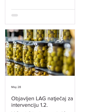
radionicu vezano uz objavljeni LAG
natječaj za INT 1.2. "Potpora za razvoj i
očuvanje održive poljoprivredne
proizvodnje i djelatnosti". Radionica je
namijenjena svim zainteresiranim
potencijalnim korisnicima. Prijave za
sudjelovanje nisu potrebne. ​ LOKACIJA
ODRŽAVANJA: Grad Vodnjan-Dignano,
Trgovačka 2 -VJENČANA SALA
DATUM I VRIJEME: 18. LIPNJA 2026.
GODINE (ČETVRTAK
May 28
Objavljen LAG natječaj za
intervenciju 1.2.