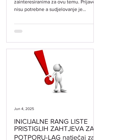
zainteresiranima za ovu temu. Prijave
nisu potrebne a sudjelovanje je
besplatno. LOKACIJA ODRŽAVANJA:
Grad Vodnjan-Dignano, Trgovačka 2 -
Vjenčana sala DATUM I VRIJEME
ODRŽAVANJA: srijeda 19. studenog i
četvrtak 20. studenog 2025. godine
PREDAVAČI: dr.sc . Dijana Posavec,
ravnateljica ustanove Centar dr.
Rudolfa Steinera Maja Hriberšek iz
Udruge za biodinamičku poljoprivredu
Ajda Posavje Slovenija TEME TEČAJA:
DR. RUDOLF STEINE
Jun 4, 2025
INICIJALNE RANG LISTE
PRISTIGLIH ZAHTJEVA ZA
POTPORU-LAG natječaj za