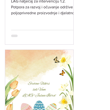
LAG natječaj za intervenciju 1.2.
Potpora za razvoj i očuvanje održive
poljoprivredne proizvodnje i djelatnosti
(INT 1.2.) ​ LAG "Južna Istra" objavio je
dana 28. svibnja 2026. godine drugi
LAG natječaj temeljem LRS LAG-a
"Južna Istra" za razdoblje 2023.-2027.
godina, za intervenciju 1.2. "Potpora za
povećanje konkurentnosti
poljoprivredne djelatnosti" (ref. broj
natječaja 001-12-26-01) ​ PREDMET
NATJEČAJA:​ Predmet LAG natječaja je
poticanje ulaganja u preradu
poljoprivredn