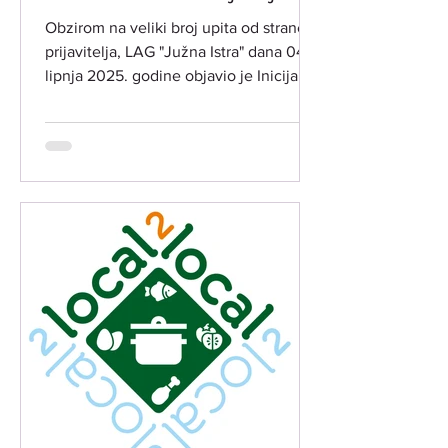
INT 1.1. Potpora za razvoj i
Obzirom na veliki broj upita od strane
očuvanje održive
prijavitelja, LAG "Južna Istra" dana 04.
poljoprivredne proizvodnje i
lipnja 2025. godine objavio je Inicijalne
djelatnosti​
rang liste...