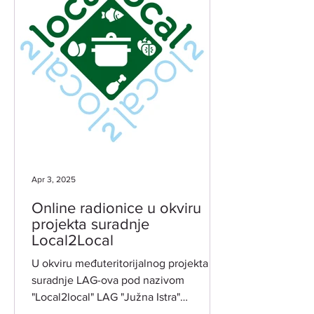
Apr 3, 2025
Online radionice u okviru
projekta suradnje
Local2Local
U okviru međuteritorijalnog projekta
suradnje LAG-ova pod nazivom
"Local2local" LAG "Južna Istra"
organizira dvije tematske online...