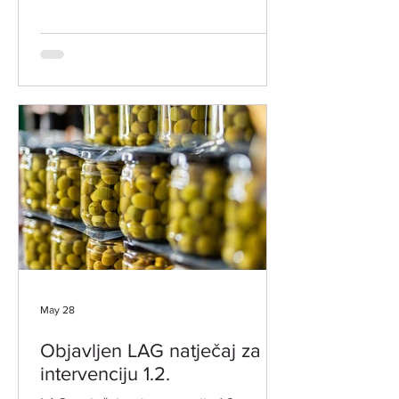
radionicu vezano uz objavljeni LAG
natječaj za INT 1.2. "Potpora za razvoj i
očuvanje održive poljoprivredne
proizvodnje i djelatnosti". Radionica je
namijenjena svim zainteresiranim
potencijalnim korisnicima. Prijave za
sudjelovanje nisu potrebne. ​ LOKACIJA
ODRŽAVANJA: Grad Vodnjan-Dignano,
Trgovačka 2 -VJENČANA SALA
DATUM I VRIJEME: 18. LIPNJA 2026.
GODINE (ČETVRTAK
May 28
Objavljen LAG natječaj za
intervenciju 1.2.