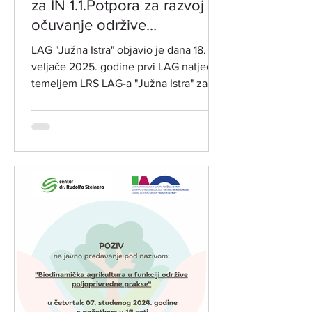
za IN 1.1.Potpora za razvoj i
očuvanje održive
poljoprivredne proizvodnje i
LAG "Južna Istra" objavio je dana 18.
djelatnosti
veljače 2025. godine prvi LAG natječaj
temeljem LRS LAG-a "Južna Istra" za
razdoblje 2023.-2027. za...