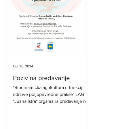
Oct 30, 2024
Poziv na predavanje
"Biodinamička agrikultura u funkciji
održive poljoprivredne prakse" LAG
"Južna Istra" organizira predavanje na
temu biodinamike po...