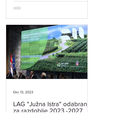
Dec 13, 2023
LAG "Južna Istra" odabran
za razdoblje 2023.-2027.
U Zagrebu je 13. prosinca 2023. godine
LAG-u "Južna Istra" svečano dodijeljen