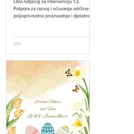
LAG natječaj za intervenciju 1.2.
Potpora za razvoj i očuvanje održive
poljoprivredne proizvodnje i djelatnosti
(INT 1.2.) ​ LAG "Južna Istra" objavio je
dana 28. svibnja 2026. godine drugi
LAG natječaj temeljem LRS LAG-a
"Južna Istra" za razdoblje 2023.-2027.
godina, za intervenciju 1.2. "Potpora za
povećanje konkurentnosti
poljoprivredne djelatnosti" (ref. broj
natječaja 001-12-26-01) ​ PREDMET
NATJEČAJA:​ Predmet LAG natječaja je
poticanje ulaganja u preradu
poljoprivredn