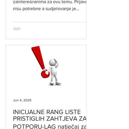
zainteresiranima za ovu temu. Prijave
nisu potrebne a sudjelovanje je
besplatno. LOKACIJA ODRŽAVANJA:
Grad Vodnjan-Dignano, Trgovačka 2 -
Vjenčana sala DATUM I VRIJEME
ODRŽAVANJA: srijeda 19. studenog i
četvrtak 20. studenog 2025. godine
PREDAVAČI: dr.sc . Dijana Posavec,
ravnateljica ustanove Centar dr.
Rudolfa Steinera Maja Hriberšek iz
Udruge za biodinamičku poljoprivredu
Ajda Posavje Slovenija TEME TEČAJA:
DR. RUDOLF STEINE
Jun 4, 2025
INICIJALNE RANG LISTE
PRISTIGLIH ZAHTJEVA ZA
POTPORU-LAG natječaj za