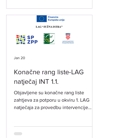
Jan 20
Konačne rang liste-LAG
natječaj INT 1.1.
Objavljene su konačne rang liste
zahtjeva za potporu u okviru 1. LAG
natječaja za provedbu intervencije
„Potpora za razvoj i očuvanje održive
poljoprivredne proizvodnje i
djelatnosti“ -INT 1.1. iz LRS LAG-a
"Južna Istra" 2023.-2027. objavljenog