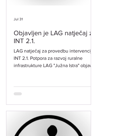
Jul 31
Objavljen je LAG natječaj za
INT 2.1.
LAG natječaj za provedbu intervencije
INT 2.1. Potpora za razvoj ruralne
infrastrukture LAG "Južna Istra" objavio
je dana 31. kolovoza 2026. godine prvi
LAG natječaj za intervenciju 2.1.
"Potpora za razvoj ruralne
infrastrukture" (ref. oznaka natječaja:
001-21-26-02). PREDMET NATJEČAJA:​
Predmet LAG natječaja je poticanje
ulaganja u razvoj ruralne infrastrukture.
Ulaganja doprinose unaprjeđenju
kvalitete života stanovnika, razvoju