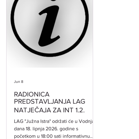
dostupne male infrastrukture i usluga,
jačanj
Jun 8
RADIONICA
PREDSTAVLJANJA LAG
NATJEČAJA ZA INT 1.2.
​LAG "Južna Istra" održati će u Vodnjanu
dana 18. lipnja 2026. godine s
početkom u 18:00 sati informativnu